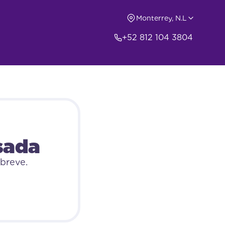
Monterrey, N.L
tosamente
+52 812 104 3804
sada
breve.